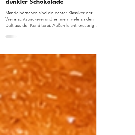
Klassiker mit Marzipan &
dunkler Schokolade
Mandelhörnchen sind ein echter Klassiker der
Weihnachtsbäckerei und erinnern viele an den
Duft aus der Konditorei. Außen leicht knusprig
durch die Mandelplättchen, innen herrlich saftig
dank Marzipan – und am Ende veredelt mit
dunkler Schokolade. Dieses Mandelhörnchen
Rezept ist einfach, kommt mit wenigen Zutaten
aus und gelingt auch ohne Backprofi-Erfahrung.
Besonders praktisch: Die Mandelhörnchen sind
naturgemäß glutenfrei und lassen sich wunderbar
vorbereiten oder verschen