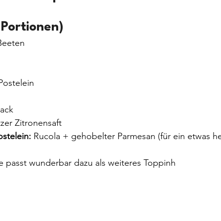
 Portionen)
Beeten
Postelein
ack
tzer Zitronensaft
ostelein:
 Rucola + gehobelter Parmesan (für ein etwas he
e passt wunderbar dazu als weiteres Toppinh