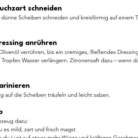
auchzart schneiden
r dünne Scheiben schneiden und kreisförmig auf einem Te
ressing anrühren
livenöl verrühren, bis ein cremiges, fließendes Dressing
r Tropfen Wasser verlängern. Zitronensaft dazu – wenn du’
arinieren
 auf die Scheiben träufeln und leicht salzen.
p
nzeug dazu:
 es mild, zart und frisch magst
n du Lust auf etwas mehr Würze und kräftigen Geschmac