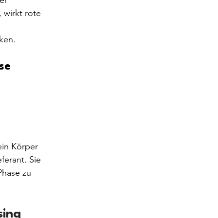
wirkt rote 
ken.
se
ein Körper 
ferant. Sie 
Phase zu 
sing