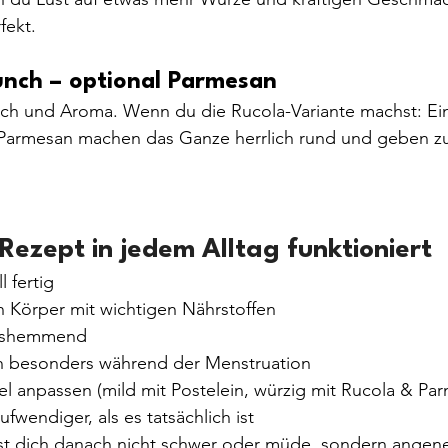
fekt.
unch – optional Parmesan
ch und Aroma. Wenn du die Rucola-Variante machst: Ein
Parmesan machen das Ganze herrlich rund und geben zu
ezept in jedem Alltag funktioniert
l fertig
n Körper mit wichtigen Nährstoffen
ngshemmend
ch besonders während der Menstruation
ibel anpassen (mild mit Postelein, würzig mit Rucola & Pa
ufwendiger, als es tatsächlich ist
lst dich danach nicht schwer oder müde, sondern angene