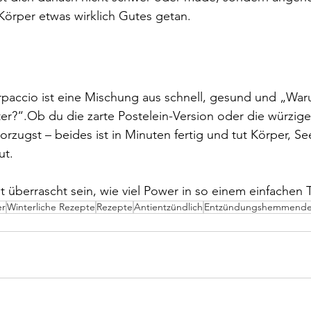
Körper etwas wirklich Gutes getan.
paccio ist eine Mischung aus schnell, gesund und „Wa
fter?“.Ob du die zarte Postelein-Version oder die würzig
rzugst – beides ist in Minuten fertig und tut Körper, Se
ut.
t überrascht sein, wie viel Power in so einem einfachen Te
er
Winterliche Rezepte
Rezepte
Antientzündlich
Entzündungshemmende