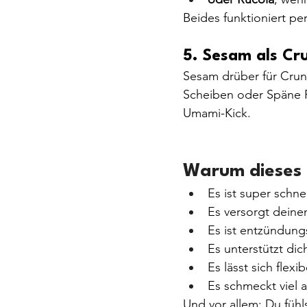
Beides funktioniert per
5. Sesam als Cr
Sesam drüber für Crun
Scheiben oder Späne 
Umami-Kick.
Warum dieses R
Es ist super schnel
Es versorgt deine
Es ist entzündu
Es unterstützt di
Es lässt sich flex
Es schmeckt viel a
Und vor allem: Du füh