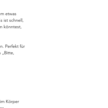
dem etwas 
 ist schnell, 
n könntest, 
. Perfekt für 
 „Bitte, 
 im Körper 
er 