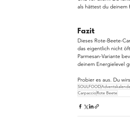
als hättest du deinem 
Fazit
Dieses Rote-Beete-Car
das eigentlich nicht ö
Parmesan-Variante bevo
deinem Energielevel g
Probier es aus. Du wirs
SOULFOOD
Adventskalend
Carpaccio
Rote Beete