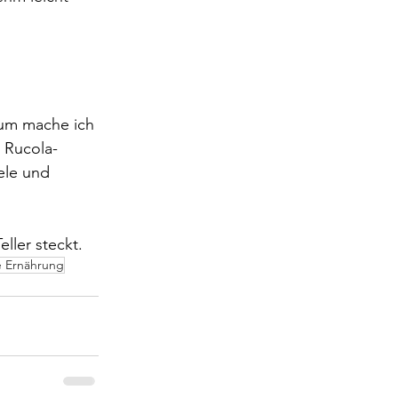
rum mache ich 
e Rucola-
ele und 
ller steckt.
 Ernährung