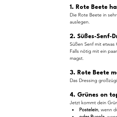
1. Rote Beete h
Die Rote Beete in seh
auslegen.
2. Süßes-Senf-D
Süßen Senf mit etwas O
Falls nötig mit ein paa
magst.
3. Rote Beete m
Das Dressing großzügig
4
. Grünes on to
Jetzt kommt dein Grü
Postelein
, wenn du
oder Rucola
, wen