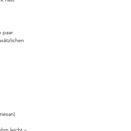
 paar 
sätzlichen 
rmesan)
hm leicht – 