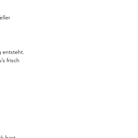
ller 
 entsteht. 
s frisch 
k hast