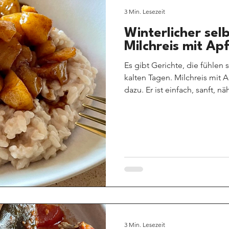
3 Min. Lesezeit
Winterlicher se
Milchreis mit Ap
Es gibt Gerichte, die fühlen
kalten Tagen. Milchreis mit 
dazu. Er ist einfach, sanft, n
Kindheitserinnerungen. Gleich
wunderbar modern, bewusst
Geschmack zubereiten. Dieser
seiner Schlichtheit. Keine ko
Regeln – sondern Raum für In
3 Min. Lesezeit