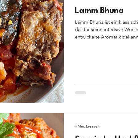
Lamm Bhuna
Lamm Bhuna ist ein klassisch
das für seine intensive Würz
entwickelte Aromatik bekannt 
schwimmt ein Bhuna nicht in
geschmort, bis sich Gewürze
dichten, samtigen Konsisten
Gericht so besonders. Diese
für ruhige Tage, für gemein
4 Min. Lesezeit