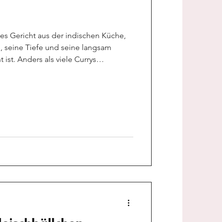
es Gericht aus der indischen Küche,
e, seine Tiefe und seine langsam
ist. Anders als viele Currys
 Sauce, sondern wird lange
, Fleisch und Tomaten zu einer
z verbinden. Genau das macht dieses
s indische Lamm Bhuna ist ein Essen
sames Kochen und für Momente, in