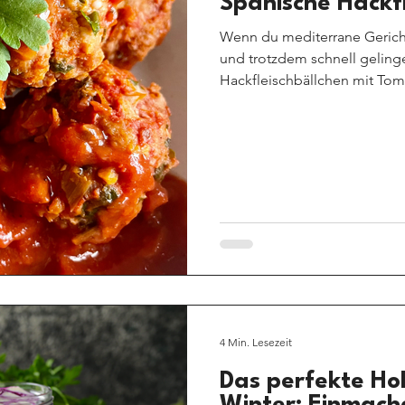
Spanische Hackf
Wenn du mediterrane Gericht
und trotzdem schnell geling
Hackfleischbällchen mit Toma
Sie gehören zu jenen Rezept
wenig Aufwand, einfache Zuta
Endergebnis, das nach Urlaub
Kartoffeln, Brot oder als Tap
sind ein echtes Wohlfühlgeri
4 Min. Lesezeit
Das perfekte Ho
Winter: Einmach