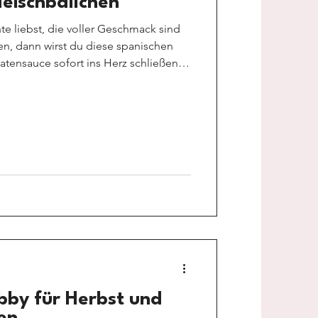
leischbällchen
e liebst, die voller Geschmack sind
en, dann wirst du diese spanischen
tensauce sofort ins Herz schließen.
en, die einfach immer funktionieren:
ten, tiefe Aromatik – und ein
 schmeckt. Egal ob du sie mit Reis,
as servierst: Diese Hackfleischbällchen
cht, das
bby für Herbst und
en