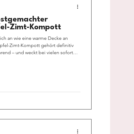
lbstgemachter
fel-Zimt-Kompott
 sich an wie eine warme Decke an
Apfel-Zimt-Kompott gehört definitiv
ährend – und weckt bei vielen sofort
zeitig lässt sich dieses Gericht
 und ganz nach dem eigenen
 winterliche Milchreis lebt von
mplizierten Zutaten, keine festen
tuition. Ob mit Pflanze