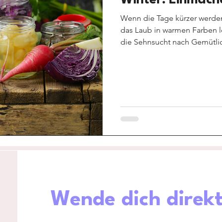
Wenn die Tage kürzer werden,
das Laub in warmen Farben l
die Sehnsucht nach Gemütlic
Jahreszeiten, in denen wir u
das Wesentliche konzentriere
die Früchte des Sommers be
Hobby also für genau Diejen
Gemüse.
Wende dich direkt