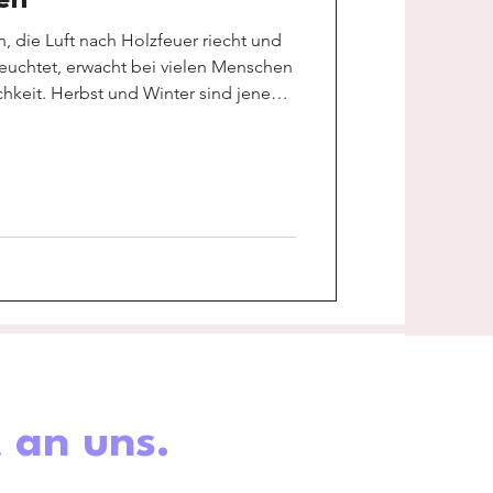
 die Luft nach Holzfeuer riecht und
euchtet, erwacht bei vielen Menschen
hkeit. Herbst und Winter sind jene
ns mehr ins Haus zurückziehen, uns auf
n und einige von uns vielleicht auch
wahren möchten. Das perfekte
igen, ist das Einmachen von Obst und
 an uns.