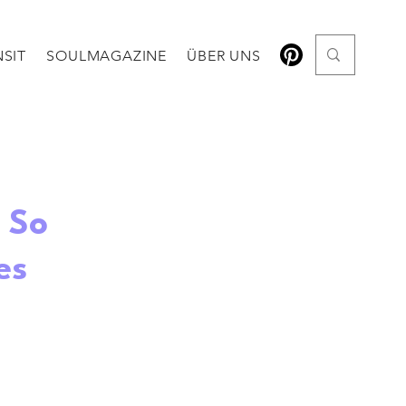
SIT
SOULMAGAZINE
ÜBER UNS
 So
es