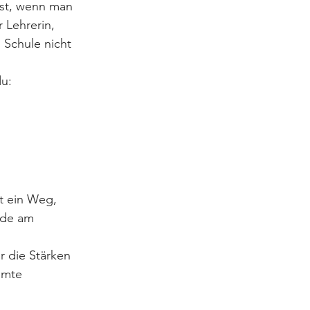
ist, wenn man 
 Lehrerin, 
 Schule nicht 
u:
t ein Weg, 
ude am 
 die Stärken 
amte 