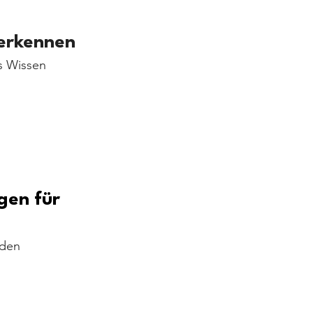
 erkennen
es Wissen 
gen für 
 den 