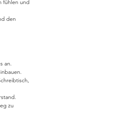
n fühlen und 
nd den 
s an.
einbauen.
chreibtisch, 
rstand.
eg zu 