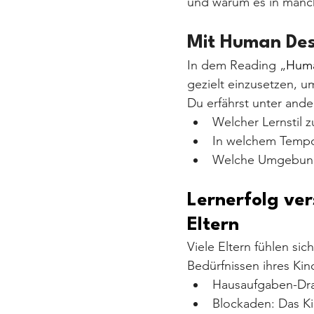
und warum es in manc
Mit Human Des
In dem Reading „
Huma
gezielt einzusetzen, u
Du erfährst unter and
Welcher Lernstil 
In welchem Tempo
Welche Umgebung 
Lernerfolg ver
Eltern
Viele Eltern fühlen si
Bedürfnissen ihres Kin
Hausaufgaben-Dram
Blockaden: Das Ki