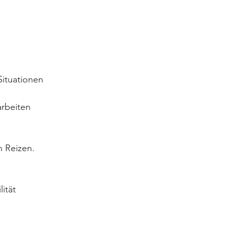
ituationen 
rbeiten 
.
n Reizen.
ität