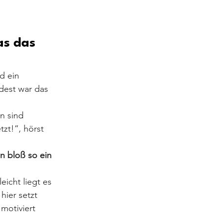
s das 
d ein 
dest war das 
n sind 
zt!“, hörst 
n bloß so ein 
leicht liegt es 
hier setzt 
 motiviert 