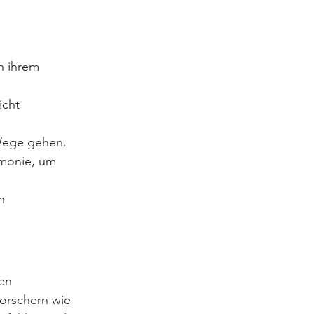
n ihrem 
cht 
 Wege gehen.
monie, um 
n 
en 
orschern wie 