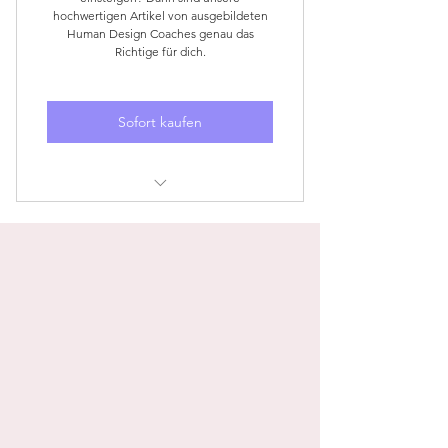
hochwertigen Artikel von ausgebildeten
Human Design Coaches genau das
Richtige für dich.
Sofort kaufen
Enthält tiefgehende Informationen
zum Human Design
2 neue Artikel pro Woche